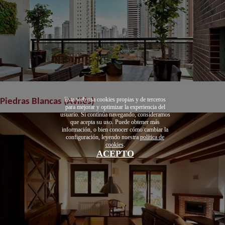
Esta web usa cookies propias y de terceros
Piedras Blancas (Avilés)
para mejorar y optimizar la experiencia del
usuario. Si continúa navegando, consideramos
que acepta su uso. Puede obtener más
información, o bien conocer cómo cambiar la
configuración, leyendo nuestra
política de
cookies
.
ACEPTO